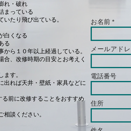
膨れ・破れ
詰まっている
ていたり飛び出ている。
お名前
が白くなる
ある
メールアドレ
事から１０年以上経過している。
場合、改修時期の目安とお考えく
します。
電話番号
に出れば天井・壁紙・家具などに
)する前に改修することをおすすめ
住所
にご相談ください。
件名