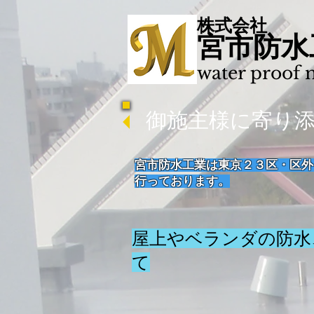
株式会社
​宮市防
water proof 
御施主様に寄り添
宮市防水工業は東京２３区・区外
行っております。
屋上やベランダの防水
て