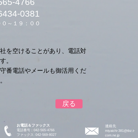
65-4766
434-0381
００～１９：００
社を空けることがあり、電話対
ます。
守番電話やメールも御活用くだ
。
戻る
お電話＆ファックス
連絡先
電話番号：042-565-4766
miyaichi-381@tbz.t-
ファックス: 042-569-8027
com.ne.jp