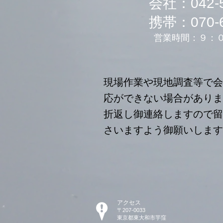
会社：042-5
携帯：070-6
​営業時間：９：
現場作業や現地調査等で会
応ができない場合があり
折返し御連絡しますので留
さいますよう御願いします
アクセス
〒207-0033
東京都東大和市芋窪