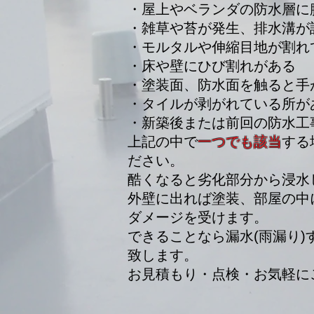
・屋上やベランダの防水層に
・雑草や苔が発生、排水溝が
・モルタルや伸縮目地が割れ
・床や壁にひび割れがある
・塗装面、防水面を触ると手
​・タイルが剥がれている所が
・新築後または前回の防水工
上記の中で
一つでも該当
する
ださい。
酷くなると劣化部分から浸水
外壁に出れば塗装、部屋の中
ダメージを受けます。
できることなら漏水(雨漏り
致します。
​お見積もり・点検・お気軽