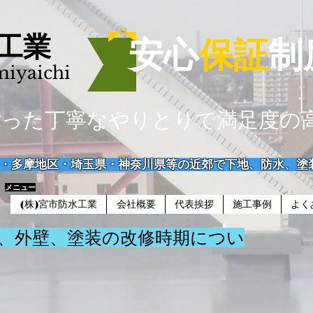
水工業
安心
保証
制
miyaichi
った丁寧なやりとりで​満足度の
・多摩地区・埼玉県・神奈川県等の近郊で下地、防水、塗
​メニュー
(株)宮市防水工業
会社概要
代表挨拶
施工事例
よく
、外壁、塗装の改修時期につい