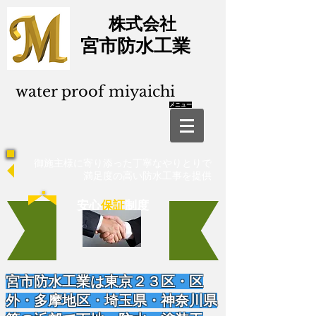
株式会社
​宮市防水工業
water proof miyaichi
​メニュー
御施主様に寄り添った丁寧なやりとりで​
満足度の高い防水工事を提供
安心
保証
制度
宮市防水工業は東京２３区・区
外・多摩地区・埼玉県・神奈川県